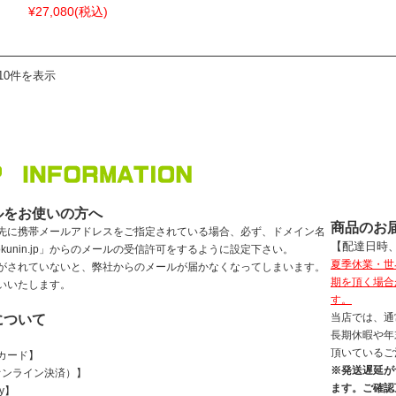
¥27,080
(税込)
10件を表示
ルをお使いの方へ
商品のお
先に携帯メールアドレスをご指定されている場合、必ず、ドメイン名
【配達日時
-shokunin.jp」からのメールの受信許可をするように設定下さい。
夏季休業・世
がされていないと、弊社からのメールが届かなくなってしまいます。
期を頂く場合
いいたします。
す。
当店では、通
について
長期休暇や年
頂いているご
カード】
※発送遅延が予
（オンライン決済）】
ます。ご確認
ay】