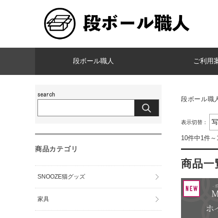
段ボール職人
ご利用
段ボール職
表示切替：
10件中1件～
商品カテゴリ
商品一
SNOOZE猫グッズ
家具