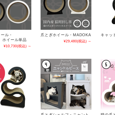
イール・
爪とぎホイール・MADOKA
キャッ
A ホイール単品
¥29,480
(税込)
～
¥10,730
(税込)
～
爪とぎシェルフ・ニャント
猫の爪と