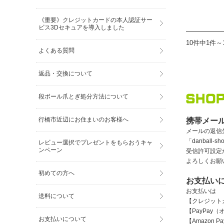
《重要》クレジットカードの本人認証サー
ビス3Dセキュアを導入しました
10件中1件～
よくある質問
返品・交換について
段ボール爪とぎ処分方法について
行橋市近辺にお住まいのお客様へ
携帯メー
メールの返信
「danball
レビュー選択でプレゼントをもらおうキャ
ンペーン
受信許可設定
よろしくお願
初めての方へ
お支払い
お支払いは
送料について
【クレジット
【PayPay
お支払いについて
【Amazon P