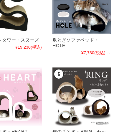
トタワー・スヌーズ
爪とぎソファベッド・
HOLE
¥19,230
(税込)
¥7,730
(税込)
～
ぎ・HEART
猫の爪とぎ・RING セッ