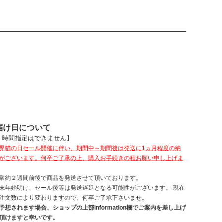
届け日について
、時間指定はできません】
界猫の日セール開催に伴い、期間中～期間後は発送に1ヵ月程度の納
がございます。何卒ご了承の上、購入お手続きの程お願い申し上げま
常約２週間前後で商品を発送させて頂いております。
末年始明け、セール後等は発送遅延となる可能性がございます。 現在
注文数により変わりますので、何卒ご了承下さいませ。
想されます場合、ショップの上部information欄でご案内を差し上げ
頂けますと幸いです。