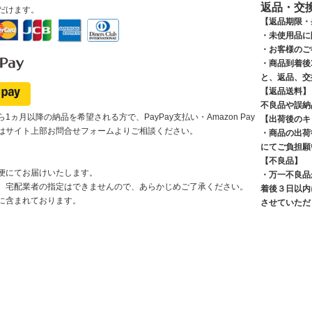
返品・交
だけます。
【返品期限・
・未使用品に
・お客様のご
・商品到着後
と、返品、交
【返品送料】
不良品や誤納
1ヵ月以降の納品を希望される方で、PayPay支払い・Amazon Pay
【出荷後のキ
はサイト上部お問合せフォームよりご相談ください。
・商品の出荷
にてご負担願
【不良品】
便にてお届けいたします。
・万一不良品
、宅配業者の指定はできませんので、あらかじめご了承ください。
着後３日以内
に含まれております。
させていただ