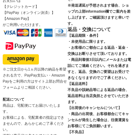
お支払いは
※発送遅延が予想されます場合、ショ
【クレジットカード】
ップの上部information欄でご案内を差
【PayPay（オンライン決済）】
し上げます。ご確認頂けますと幸いで
【Amazon Pay】
す。
がご利用いただけます。
返品・交換について
【返品期限・条件】
・未使用品に限ります。
・お客様のご都合による返品・返金・
交換はお断りさせて頂いております。
・商品到着後3日以内にメールまたは電
話にてご連絡ください。それを過ぎま
※ご注文日から1ヵ月以降の納品を希望
すと、返品、交換のご要望はお受けで
される方で、PayPay支払い・Amazon
きなくなりますのでご了承ください。
Payをご利用の方はサイト上部お問合せ
【返品送料】
フォームよりご相談ください。
不良品や誤納品等による返品の場合、
返品送料は当店負担とさせていただき
配送について
ます。
商品は、宅配便にてお届けいたしま
【出荷後のキャンセルについて】
す。
・商品の出荷後、お客様都合にてキャ
お客様による、宅配業者の指定はでき
ンセルが発生した場合は、往復運賃を
ませんので、あらかじめご了承くださ
お客様にてご負担願います。
い。
【不良品】