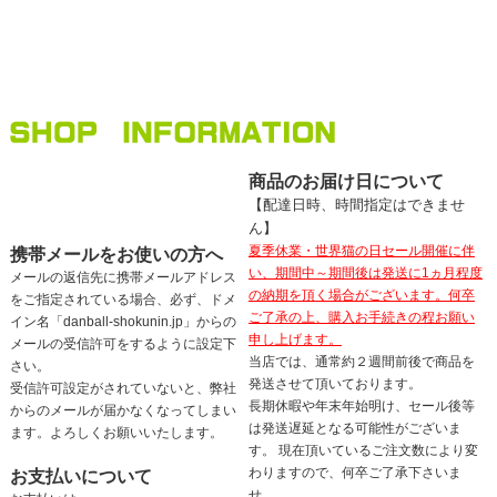
商品のお届け日について
【配達日時、時間指定はできませ
ん】
夏季休業・世界猫の日セール開催に伴
携帯メールをお使いの方へ
い、期間中～期間後は発送に1ヵ月程度
メールの返信先に携帯メールアドレス
の納期を頂く場合がございます。何卒
をご指定されている場合、必ず、ドメ
ご了承の上、購入お手続きの程お願い
イン名「danball-shokunin.jp」からの
申し上げます。
メールの受信許可をするように設定下
当店では、通常約２週間前後で商品を
さい。
発送させて頂いております。
受信許可設定がされていないと、弊社
長期休暇や年末年始明け、セール後等
からのメールが届かなくなってしまい
は発送遅延となる可能性がございま
ます。よろしくお願いいたします。
す。 現在頂いているご注文数により変
わりますので、何卒ご了承下さいま
お支払いについて
せ。